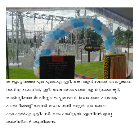
നെയ്യാറ്റിൻകര എം.എല്‍.എ ശ്രീ. കെ. ആൻസലൻ അധ്യക്ഷത
വഹിച്ച ചടങ്ങിൽ, ശ്രീ. വേണുഗോപാൽ. എൻ (ഡയറക്ടർ,
ട്രാൻസ്മിഷൻ &സിസ്റ്റം ഓപ്പറേഷൻ )സ്വാഗതം പറഞ്ഞു.
പാർലിമെന്റ് മെമ്പർ ഡോ. ശശി തരൂർ, പാറശാല
എം.എല്‍.എ ശ്രീ. സി. കെ. ഹരീന്ദ്രൻ എന്നിവർ മുഖ്യ
അതിഥികൾ ആയിരുന്നു.