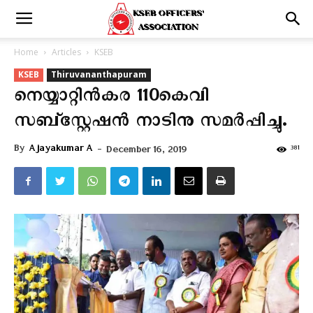
Home
Articles
KSEB
KSEB
Thiruvananthapuram
നെയ്യാറ്റിൻകര 110കെവി
സബ്സ്റ്റേഷൻ നാടിനു സമർപ്പിച്ചു.
By
Ajayakumar A
-
381
December 16, 2019