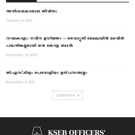
അതിശയകരമായ ജീവിതം
February 5, 2022
നവകേരളം നവീന ഊർജ്ജം – വൈദ്യുതി മേഖലയില്‍ മഴവിൽ
പദ്ധതികളുമായി ഒരു കേരള ബദൽ
December 16, 2019
ജി.എസ്.ടിയും പെട്രോളിയം ഉത്പന്നങ്ങളും
November 4, 2021
Load more