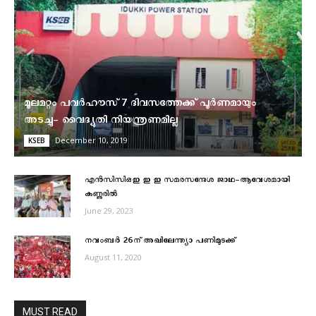
മൂലമറ്റം പവർഹൗസ് 7 ദിവസത്തേക്ക് പൂർണമായും
അടച്ചു- വൈദ്യുതി നിയന്ത്രണമില്ല
December 10, 2019
KSEB
എന്‍സിസിഒഇ ഇ ഇ സമരസന്ദേശ ജാഥ-ആവേശമായി
കണ്ണുരില്‍
June 29, 2023
നവംബർ 26ന്‌ അഖിലേന്ത്യാ പണിമുടക്ക്‌
August 11, 2020
MUST READ