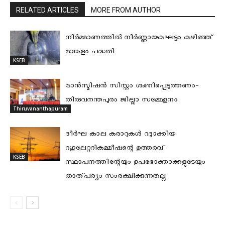
RELATED ARTICLES
MORE FROM AUTHOR
നിര്‍മ്മാണത്തില്‍ നിര്‍ണ്ണായകഘട്ടം കഴിഞ്ഞ്
മാങ്കുളം പദ്ധതി
KSEB
ട്രാൻസ്മിഷൻ സിസ്റ്റം ശക്തിപ്പെടുത്തണം-
തിരുവനന്തപുരം ജില്ലാ സമ്മേളനം
Thiruvananthapuram
ദീര്‍ഘ കാല കരാറുകള്‍ റദ്ദാക്കിയ
റഗുലേറ്ററികമ്മീഷന്റെ ഉത്തരവ്
KSEB
സ്ഥാപനത്തിന്റേയും ഉപഭോക്താക്കളുടേയും
താത്പര്യം സംരക്ഷിക്കുന്നതല്ല