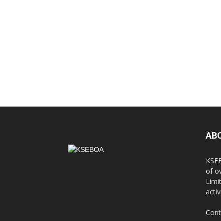
AB
KSEB
of o
Limi
activ
Cont