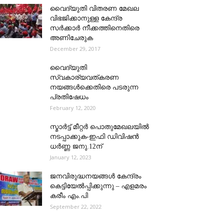
വൈദ്യുതി വിതരണ മേഖല
വിഭജിക്കാനുള്ള കേന്ദ്ര
സര്‍ക്കാര്‍ നീക്കത്തിനെതിരെ
അണിചേരുക
December 29, 2017
വൈദ്യുതി
സ്വകാര്യവത്കരണ
നയങ്ങള്‍ക്കെതിരെ പടരുന്ന
പ്രതിഷേധം
February 12, 2020
സ്മാര്‍ട്ട് മീറ്റര്‍ പൊതുമേഖലയില്‍
നടപ്പാക്കുക-ഇഫി ഡിവിഷന്‍
ധര്‍ണ്ണ ജനു.12ന്
January 12, 2023
ജനവിരുദ്ധനയങ്ങൾ കേന്ദ്രം
കെട്ടിയേൽപ്പിക്കുന്നു – എളമരം
കരീം എം.പി
September 22, 2022