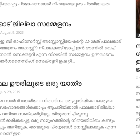
ിക്കപ്പെട്ട പ്രഭാഷണങ്ങൾ വിഷയങ്ങളുടെ പ്രത്യേകത...
കാട് ജില്ലാ സമ്മേളനം
August 9, 2023
E
 ബി ഓഫീസേർസ്സ് അസ്സോസ്സിയേഷന്റെ 22-ാമത് പാലക്കാട്
്മേളനം ആഗസ്റ്റ് 9 ന്പാലക്കാട് ടോപ്പ് ഇൻ ടൗണിൽ വെച്ച്
ശ
ജനറൽ സെക്രട്ടറി എന്ന നിലയിൽ സമ്മേളനം ഉദ്ഘാടനം
ഉ
ഓർഗനൈസിംഗ് സെക്രട്ടറി ഉഷ റ്റി...
ജ
Oc
മല ഊരിലൂടെ ഒരു യാത്ര
യ
July 29, 2019
സ
മ
 8 ലെ സാര്‍വ്വദേശീയ വനിതാദിനം അട്ടപ്പാടിയിലെ കോട്ടമല
പ
ോദരങ്ങള്‍ക്കൊപ്പം ആചരിയ്ക്കാന്‍ പാലക്കാട് ജില്ലാ
മു
ും വനിതാ സബ്കമ്മിറ്റിയും തീരുമാനിച്ചിരുന്നു.
ന
ല്‍ക്കരിക്കപ്പെട്ട ഒരു സമൂഹത്തിന്റെ നിത്യജീവിതം കണ്ടും
വ
ചും അറിയുക, അവരുടെ പ്രശ്നങ്ങള്‍ മനസ്സിലാക്കുക എന്ന
സ
തിലാണ് ഈ...