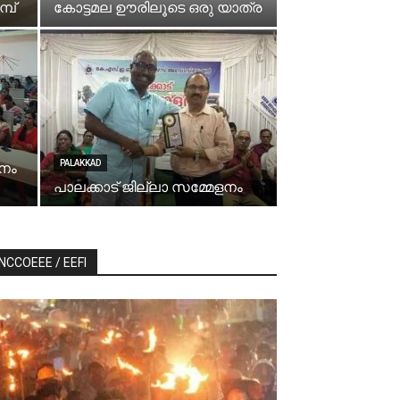
്പ്
കോട്ടമല ഊരിലൂടെ ഒരു യാത്ര
PALAKKAD
ടനം
പാലക്കാട് ജില്ലാ സമ്മേളനം
NCCOEEE / EEFI