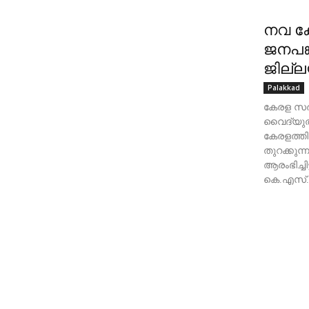
നവ ക
ജനപങ്
ജില്
Palakkad
കേരള സർ
വൈദ്യുത
കേരളത്ത
തുറക്കുന്
ആരംഭിച്ചി
കെ.എസ്.