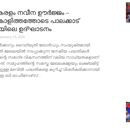
േരളം നവീന ഊർജ്ജം –
കാളിത്തത്തോടെ പാലക്കാട്
ലയിലെ ഉദ്ഘാടനം
January 25, 2020
ക്കാറും വൈദ്യുതി ബോർഡും സംയുക്തമായി
ി മേഖലയിൽ നടപ്പാക്കുന്ന ജനകീയ പദ്ധതികൾ
ിന്റെ സമഗ്ര വികസനത്തിന് വലിയ സാധ്യതകളാണ്
നത്. സമൂഹത്തിന്റെ സമസ്ത മേഖലകളേയും ലക്ഷ്യമിട്ട്
ട്ടുള്ള മഴവിൽ പദ്ധതികളെ കുറിച്ച് വിശദീകരിക്കാനായി
ഇ.ബി ഓഫീസേഴ്‌സ്...