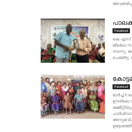
അവതരിപ്പ
പാലക്
Palakkad
കെ എസ് ഇ
ജില്ലാ സമ
നടന്നു. 
ചെയ്തു. 
കോട്ട
Palakkad
മാര്‍ച്ച്
ഊരിലെ സഹ
കമ്മിറ്റിയ
പാര്‍ശ്വവ
അനുഭവിച്
ഉദ്ദേശത്