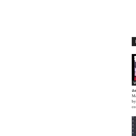
V
മക
Ma
by
co