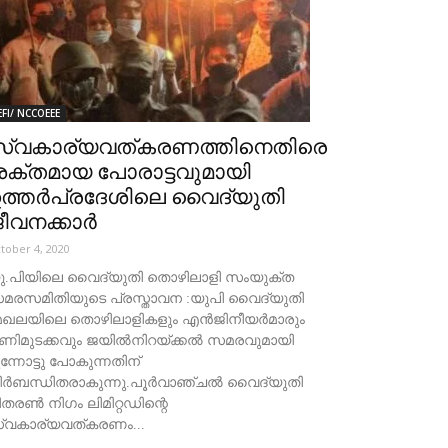
EFI/ NCCOEEE
സ്വകാര്യവത്കരണത്തിനെതിരെ
ക്തമായ പോരാട്ടവുമായി
ത്തർപ്രദേശിലെ വൈദ്യുതി
ീവനക്കാർ
tober 4, 2020
ു.പിയിലെ വൈദ്യുതി തൊഴിലാളി സംയുക്ത
മരസമിതിയുടെ പ്രസ്താവന :യുപി വൈദ്യുതി
േഖലയിലെ തൊഴിലാളികളും എൻജിനീയർമാരും
ണിമുടക്കവും ജയിൽനിറയ്ക്കൽ സമരവുമായി
ന്നോട്ടു പോകുന്നതിന്
ിർബന്ധിതരാകുന്നു.പൂർവാഞ്ചൽ വൈദ്യുതി
ിതരൺ നിഗം ലിമിറ്റഡിന്റെ
്വകാര്യവത്കരണം...