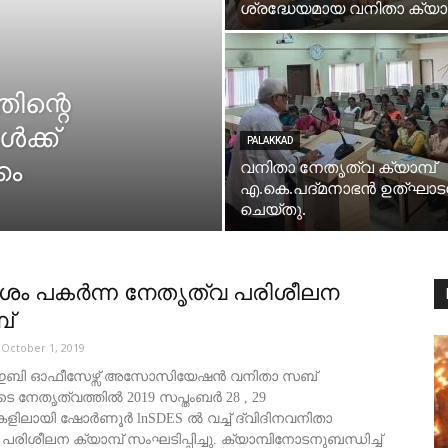
ശ്രദ്ധേയമായ വനിതാ ക്യാമ
ിന്റെ
ക്ക്
PALAKKAD
കം
വനിതാ നേതൃത്വ ക്യാമ്പ്
എ.കെ.പദ്മനാഭന്‍ ഉത്ഘാ
ചെയ്തു.
ം പകര്‍ന്ന നേതൃത്വ പരിശീലന
പ്
October 1, 2019
ബി ഓഫീസേഴ്സ് അസോസിയേഷൻ വനിതാ സബ്
യുടെ നേതൃത്വത്തിൽ 2019 സപ്തംബർ 28 , 29
ളിലായി ഷോർണൂർ lnSDES ൽ വച്ച് ദ്വിദിനവനിതാ
രിശീലന ക്യാമ്പ് സംഘടിപ്പിച്ചു. ക്യാമ്പിനോടനുബന്ധിച്ച്