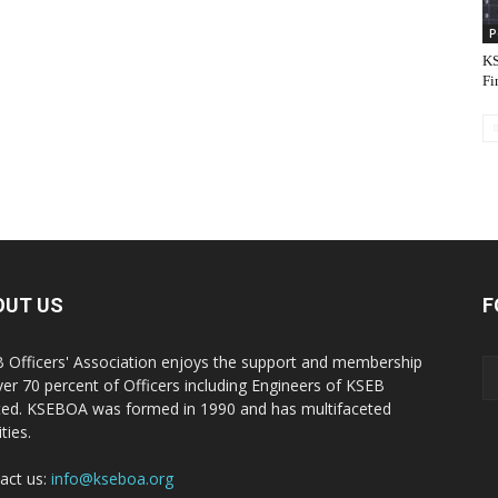
P
KS
Fi
OUT US
F
 Officers' Association enjoys the support and membership
ver 70 percent of Officers including Engineers of KSEB
ted. KSEBOA was formed in 1990 and has multifaceted
ities.
act us:
info@kseboa.org