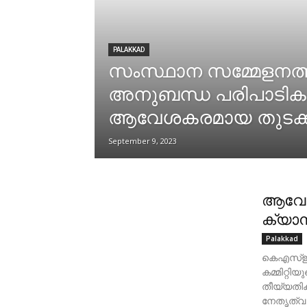
PALAKKAD
സംസ്ഥാന സമ്മേളനത്ത
അനുബന്ധ പരിപാടികൾ
ആവേശകരമായ തുടക്
September 9, 2023
ആവേശ
ക്യാമ്
Palakkad
കെഎസ്ഇ
കമ്മിറ്റി
തീയ്യതിക
നേതൃത്വ പ