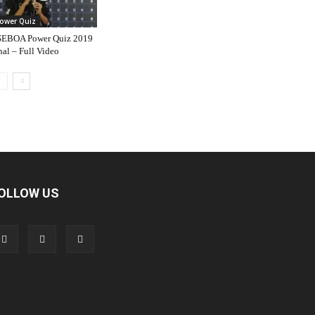
ower Quiz
EBOA Power Quiz 2019
nal – Full Video
OLLOW US