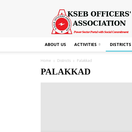
KSEB
Officers'
Association
ABOUT US
ACTIVITIES
DISTRICTS
Home
Districts
Palakkad
PALAKKAD