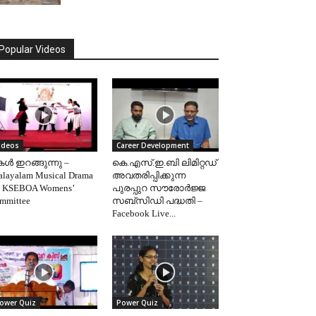
Popular Videos
ideos
Career Development
ള്‍ ഇറങ്ങുന്നു –
കെ.എസ്.ഇ.ബി ലിമിറ്റഡ്
layalam Musical Drama
അവതരിപ്പിക്കുന്ന
 KSEBOA Womens’
പുരപ്പുറ സൗരോർജ്ജ
mmittee
സബ്‌സിഡി പദ്ധതി –
Facebook Live...
ower Quiz
Power Quiz