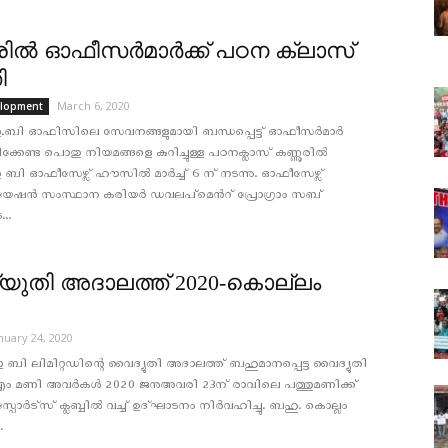
രിൽ ഓഫീസർമാർക്ക് പഠന ക്ലാസ്
ി
March 6, 2020
elopment
.ബി ഓഫിസിലെ സേവനങ്ങളുമായി ബന്ധപ്പെട്ട് ഓഫീസർമാർ
്കേണ്ട പൊതു നിയമങ്ങളെ കുറിച്ചുള്ള പഠനക്ലാസ് കണ്ണൂരിൽ
ബി ഓഫീസേഴ്സ് ഹൗസിൽ മാർച്ച് 6 ന് നടന്നു. ഓഫീസേഴ്സ്
ൻ സംസ്ഥാന കരിയർ ഡവലപ്മെൻറ് പ്രോഗ്രാം സബ്
...
യുതി അദാലത്ത് 2020-കൊല്ലം
nuary 24, 2020
ി ലിമിറ്റഡിന്റെ വൈദ്യുതി അദാലത്ത് ബഹുമാനപ്പെട്ട വൈദ്യുതി
ം എം മണി അവർകൾ 2020 ജനുഅവരി 23ന് രാവിലെ പത്തുമണിക്ക്
 സ്പോർട്സ് ക്ലബ്ബിൽ വച്ച് ഉദ്ഘാടനം നിർവഹിച്ചു. ബഹു. കൊല്ലം
.