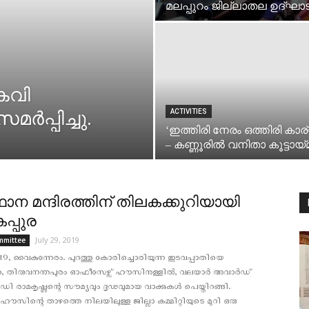
മലപ്പുറം ജില്ലാതല ഉദ്ഘാ
െവി
ACTIVITIES
ർപ്പിച്ചു.
‘ഇത്തിരി നേരം ഒത്തിരി കാര
– കണ്ണൂരില്‍ വനിതാ കൂട്ടായ്
ന മന്ദിരത്തിന് തിലകക്കുറിയായി
പ്പുര
July 29, 2019
mmittee
9, വൈകുന്നേരം. പുറത്തു കോരിച്ചൊരിയുന്ന ഇടവപ്പാതിയെ
തെ, തിരുവനന്തപുരം ഓഫീസേഴ്സ് ഹൗസിനുള്ളിൽ, വലയാർ അവാർഡ്
 ഡി രാമകൃഷ്ണന്റെ സൗമ്യവും ദൃഢവുമായ വാക്കുകൾ പെയ്തിറങ്ങി.
ഹൗസിന്റെ താഴത്തെ നിലയിലുള്ള ജില്ലാ കമ്മിറ്റിയുടെ മുറി ഒരു