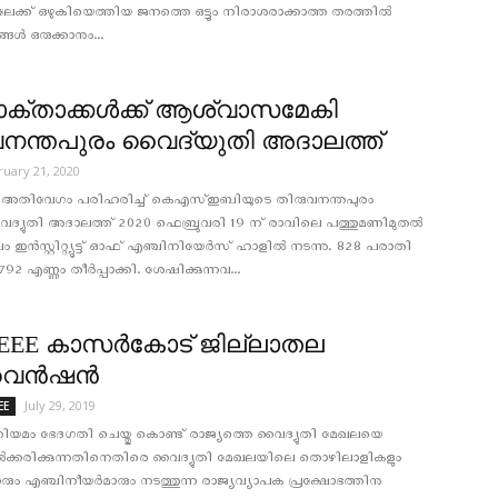
ക്ക് ഒഴുകിയെത്തിയ ജനത്തെ ഒട്ടും നിരാശരാക്കാത്ത തരത്തില്‍
്‍ ഒരുക്കാനും...
ക്താക്കൾക്ക് ആശ്വാസമേകി
വനന്തപുരം വൈദ്യുതി അദാലത്ത്
ruary 21, 2020
തിവേഗം പരിഹരിച്ച്‌ കെഎസ്‌ഇബിയുടെ തിരുവനന്തപുരം
്യുതി അദാലത്ത്‌ 2020 ഫെബ്രുവരി 19 ന് രാവിലെ പത്തുമണിമുതൽ
ം ഇൻസ്റ്റിറ്റ്യൂട്ട് ഓഫ് എഞ്ചിനിയേർസ് ഹാളിൽ നടന്നു. 828 പരാതി
92 എണ്ണം തീർപ്പാക്കി. ശേഷിക്കുന്നവ...
EEE കാസര്‍കോട് ജില്ലാതല
െന്‍ഷന്‍
July 29, 2019
EE
നിയമം ഭേദഗതി ചെയ്തു കൊണ്ട് രാജ്യത്തെ വൈദ്യുതി മേഖലയെ
ല്‍ക്കരിക്കുന്നതിനെതിരെ വൈദ്യുതി മേഖലയിലെ തൊഴിലാളികളും
ും എഞ്ചിനീയര്‍മാരും നടത്തുന്ന രാജ്യവ്യാപക പ്രക്ഷോഭത്തിനു