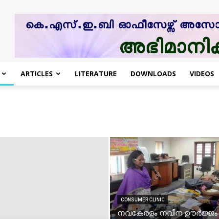
ARTICLES
LITERATURE
DOWNLOADS
VIDEOS
CONSUMER CLINIC
നവകേരളം നവീന ഊർജ്ജം