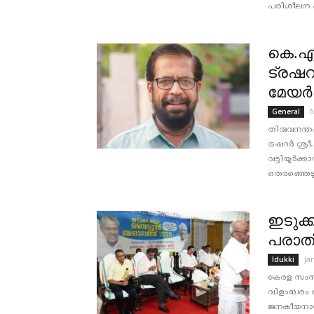
പരിശീലന പര
കെ.എ
ട്രഷറ
മേയർ
General
തിരുവനന്
ട്രഷറർ ശ്രീ.
വട്ടിയൂര്‍ക
തെരഞ്ഞെടുപ
ഇടുക്
പരാതി
Ja
Idukki
കേരള സംസ്
വിളംബരം ചെ
ജനകീയനായ വ