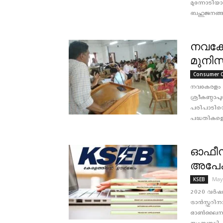
മുന്നോടിയാ
ബഹുജനങ്ങള
നവകേ
മുനിസി
Consumer C
നവകേരളം 
ശ്രീകണ്ഠാപ
പരിപാടിയെ
പദ്ധതികളെപ്
ഓഫീസര
അപേക
May
KSEB
2020 വർഷ
ട്രാന്‍സ്ഫറ
ഓൺലൈനായി ആ