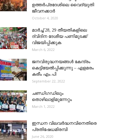
ഉത്തർപ്രദേശിലെ വൈദ്യുതി
ജീവനക്കാർ
October 4, 2020
മാര്‍ച്ച് 28, 29 തീയതികളിലെ
ദ്വിദിന ദേശീയ പണിമുടക്ക്
വിജയിപ്പിക്കുക
March 6, 2022
ജനവിരുദ്ധനയങ്ങൾ കേന്ദ്രം
കെട്ടിയേൽപ്പിക്കുന്നു – എളമരം
കരീം എം.പി
September 22, 2022
ചണ്ഡിഗഡിലും
തൊഴിലാളിമുന്നേറ്റം
March 1, 2022
ഇന്ധന വിലവര്‍ദ്ധനവിനെതിരെ
പ്രതിഷേധമിരമ്പി
June 26, 2020