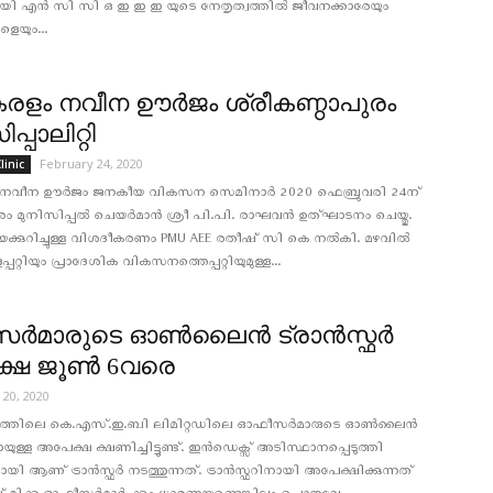
യി എന്‍ സി സി ഒ ഇ ഇ ഇ യുടെ നേതൃത്വത്തില്‍ ജീവനക്കാരേയും
െയും...
രളം നവീന ഊർജം ശ്രീകണ്ഠാപുരം
പ്പാലിറ്റി
February 24, 2020
linic
നവീന ഊർജം ജനകീയ വികസന സെമിനാർ 2020 ഫെബ്രുവരി 24ന്
ുരം മുനിസിപ്പൽ ചെയർമാൻ ശ്രീ പി.പി. രാഘവൻ ഉത്ഘാടനം ചെയ്തു.
ക്കുറിച്ചുള്ള വിശദീകരണം PMU AEE രതീഷ് സി കെ നൽകി. മഴവിൽ
പറ്റിയും പ്രാദേശിക വികസനത്തെപ്പറ്റിയുമുള്ള...
്‍മാരുടെ ഓണ്‍ലൈന്‍ ട്രാന്‍സ്ഫര്‍
്ഷ ജൂണ്‍ 6വരെ
 20, 2020
ത്തിലെ കെ.എസ്.ഇ.ബി ലിമിറ്റഡിലെ ഓഫീസർമാരുടെ ഓണ്‍ലൈന്‍
ിനായുള്ള അപേക്ഷ ക്ഷണിച്ചിട്ടുണ്ട്. ഇന്‍ഡെക്സ് അടിസ്ഥാനപ്പെടുത്തി
ണ് ട്രാൻസ്ഫർ നടത്തുന്നത്. ട്രാൻസ്ഫറിനായി അപേക്ഷിക്കുന്നത്