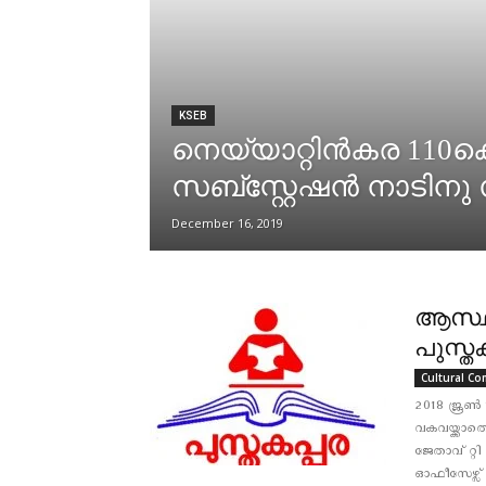
KSEB
നെയ്യാറ്റിൻകര 110ക
സബ്സ്റ്റേഷൻ നാടിനു സമ
December 16, 2019
ആസ്ഥാ
പുസ്തക
Cultural Co
2018 ജൂൺ 1
വകവയ്ക്കാ
ജേതാവ് റ്റി
ഓഫീസേഴ്സ് 