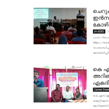
ചെറു
ഇന്‍സ്
കോഴിക
N
In-SDES
പഠന റിപോര
https://in
സംബന്ധിച്
അവതരിപ്പിച്
കെ എ
അറിഞ്
ഏകദി
Career Dev
കെ.എസ്.ഇ
കമ്മറ്റിയ
അറിഞ്ഞിരി