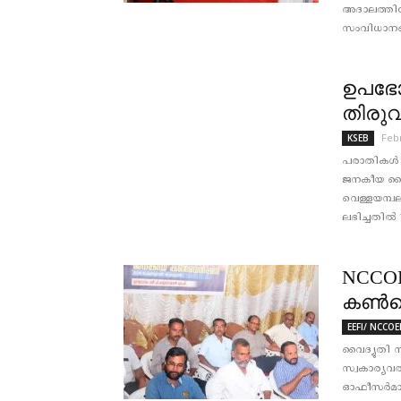
അദാലത്തിലേ
സംവിധാനങ്ങള
ഉപഭോ
തിരു
Feb
KSEB
പരാതികൾ അ
ജനകീയ വൈദ
വെള്ളയമ്പല
ലഭിച്ചതിൽ 7
NCCO
കണ്‍വ
EEFI/ NCCOE
വൈദ്യുതി 
സ്വകാര്യവ
ഓഫീസര്‍മാര