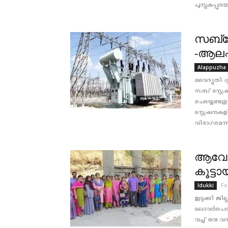
പുസ്തകപ്പു
സബ്സ്
-ആലപ്
Alappuzha
വൈദ്യുതി 
സബ് സ്റ്റ
ചെയ്യേണ്ടത
സ്റ്റേഷനു
വിഭാഗമെന്ന.
ആവേശ
കൂട്ടാ
Fe
Idukki
ഇടുക്കി ജി
ലോവർപെരിയാ
വച്ച് ഒരു വന