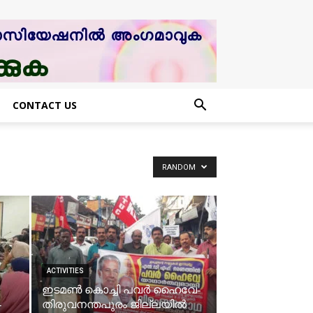
CONTACT US
RANDOM
ACTIVITIES
ഇടമൺ കൊച്ചി പവർ ഹൈവേ-
-
തിരുവനന്തപുരം ജില്ലയിൽ