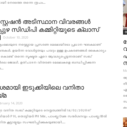
രയായി നേരത്തേ തന്നെ രൂപം...
റ്റേഷന്‍ അടിസ്ഥാന വിവരങ്ങള്‍
പുഴ സിഡിപി കമ്മിറ്റിയുടെ ക്ലാസ്
E
October 10, 2020
ട
ശൃംഖലയുടെ നട്ടെല്ലായ പ്രസരണ മേഖലയിലെ പ്രധാന ഘടകമാണ്
വ
േഷനുകൾ. ഉയർന്ന വോൾട്ടതയും പവറും ഉള്ള ഉപകരണങ്ങൾ കൈകാര്യം
ു കൊണ്ട് തന്നെ സൂക്ഷ്മത ഏറെ ആവശ്യപ്പെടുന്നതാണ് സബ്
കളിലെ ജോലി. ഉത്പാദന വിതരണ മേഖലകളെ ബന്ധിപ്പിക്കുന്ന
..
Ma
ആര
രീ
മായി ഇടുക്കിയിലെ വനിതാ
എന
യ്മ
ബ
സ
bruary 14, 2020
കണ
ല്ലാ വനിത സബ് കമ്മറ്റിയുടെ നേതൃത്വത്തിൽ 14/02/2020ന്
ർ P H, തൊട്ടിയർ PH Site, പാംബ്ല Dam സന്ദർശനവും പാംബ്ല IBൽ
ിത കൂട്ടായ്മയും സംഘടിപ്പിക്കുകയുണ്ടായി....