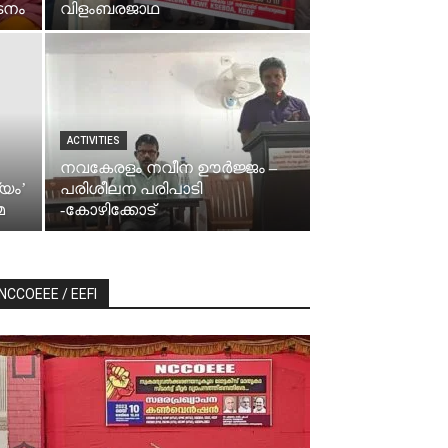
ടനം
വിളംബരജാഥ
ACTIVITIES
നവകേരളം നവീന ഊർജ്ജം –
്യം’
പരിശീലന പരിപാടി
മ
-കോഴിക്കോട്
NCCOEEE / EEFI