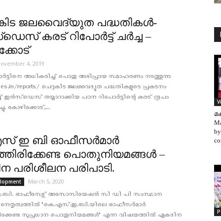
കിട ജലവൈദ്യുത പദ്ധതികള്‍-
ഡെസ് കരട് റിപോര്‍ട്ട് ചർച്ച –
്കോട്
ovember 4, 2019
്‍ട്ടിനെ അധികരിച്ച് പൊതു അഭിപ്രായ സമാഹരണം നടത്തുന്നു
sdes.in/reports/ ചെറുകിട ജലവൈദ്യുത പദ്ധതികളുടെ പ്രകടനം
ച് ഇൻസ്ഡെസ് തയ്യാറാക്കിയ പഠന റിപോർട്ടിന്റെ കരട് രൂപം
V
ചു. കോഴിക്കോട്,...
മക
Ma
by
സ് ഇ ബി ഓഫീസർമാർ
co
ഞിരിക്കേണ്ട പൊതുനിയമങ്ങൾ –
ന പരിശീലന പരിപാടി.
March 5, 2020
elopment
.ബി. ഓഫീസേഴ്സ് അസോസിയേഷൻ സി ഡി പി സംസ്ഥാന
ുടെ നേതൃത്വത്തിൽ "കെ.എസ്.ഇ.ബി.യിലെ ഓഫീസർമാർ
P
ക്കേണ്ട സുപ്രധാന പൊതുനിയമങ്ങൾ" എന്ന വിഷയത്തിൽ ഏകദിന