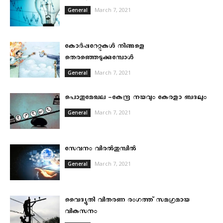
March 7, 2021
General
കോർപ്പറേറ്റുകൾ നിങ്ങളെ
തെരഞ്ഞെടുക്കുമ്പോൾ
March 7, 2021
General
പൊതുമേഖല -കേന്ദ്ര നയവും കേരളാ ബദലും
March 7, 2021
General
സേവനം വിരൽതുമ്പിൽ
March 7, 2021
General
വൈദ്യുതി വിതരണ രംഗത്ത് സമഗ്രമായ
വികസനം