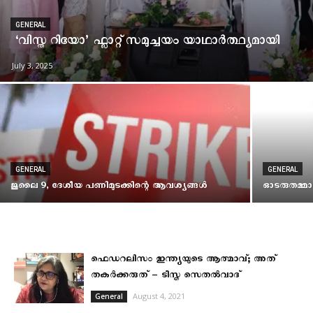
GENERAL
‘വിസ്ത റിയോ’ ഫ്ലാറ്റ് സമുച്ചയം യാഥാർത്ഥ്യമായി
July 3, 2025
GENERAL
GENERAL
ജൂലൈ 9, ദേശീയ പണിമുടക്കിന്റെ ആവശ്യങ്ങള്‍
ഓടരുതമ്മ
ഫെഡറലിസം ഇന്ത്യയുടെ ആത്മാവ്; അത്
തകർക്കരുത് – ടീസ്ത സെതൽവാദ്
August 4, 2021
General