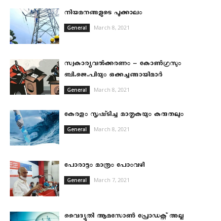
നിയമനങ്ങളുടെ പൂക്കാലം
March 8, 2021
General
സ്വകാര്യവല്‍ക്കരണം – കോണ്‍ഗ്രസും
ബി.ജെ.പിയും ഒക്കച്ചങ്ങായിമാര്‍
March 8, 2021
General
കേരളം സൃഷ്‌ടിച്ച മാതൃകയും കരുതലും
March 8, 2021
General
പോരാട്ടം മാത്രം പോംവഴി
March 7, 2021
General
വൈദ്യുതി ആമസോൺ പ്രോഡക്റ്റ് അല്ല