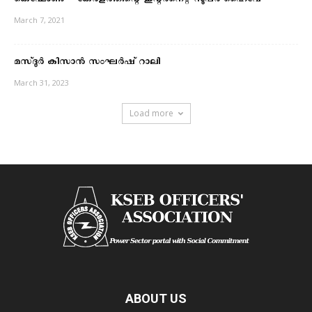
കെഫോൺ – കേരളത്തിന്റെ ഇന്റർനെറ്റ് സൂപ്പർ ഹൈവേ
March 7, 2021
മസ്‌ദൂര്‍ കിസാന്‍ സംഘര്‍ഷ് റാലി
March 31, 2023
Load more
ABOUT US