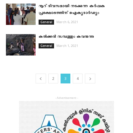
നൂറ് ദിവസമായി നടക്കുന്ന കര്‍ഷക
പ്രക്ഷോഭത്തിന് ഐക്യദാര്‍ഢ്യം
March 6, 2021
General
കൽക്കരി സമ്പത്തും കവരുന്നു
March 1, 2021
General
2
3
4
- Advertisement -